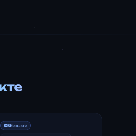
кте
ВКонтакте