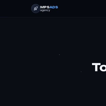
MPS
ADS
agency
Т