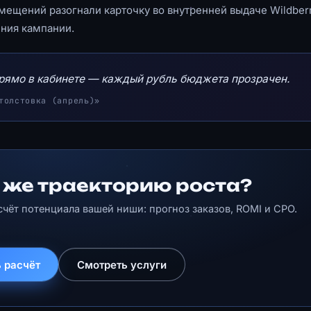
мещений разогнали карточку во внутренней выдаче Wildberr
ения кампании.
прямо в кабинете — каждый рубль бюджета прозрачен.
толстовка (апрель)»
 же траекторию роста?
счёт потенциала вашей ниши: прогноз заказов, ROMI и CPO.
 расчёт
Смотреть услуги