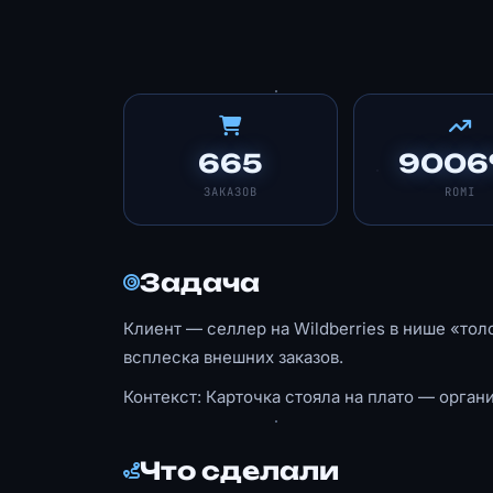
665
900
ЗАКАЗОВ
ROMI
Задача
Клиент — селлер на Wildberries в нише «толс
всплеска внешних заказов.
Контекст: Карточка стояла на плато — орган
Что сделали