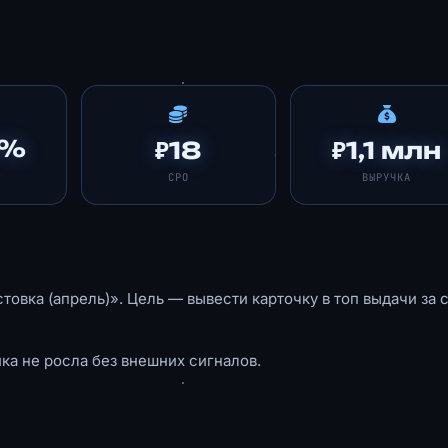
6%
₽18
₽1,1 млн
CPO
ВЫРУЧКА
товка (апрель)». Цель — вывести карточку в топ выдачи за 
ика не росла без внешних сигналов.