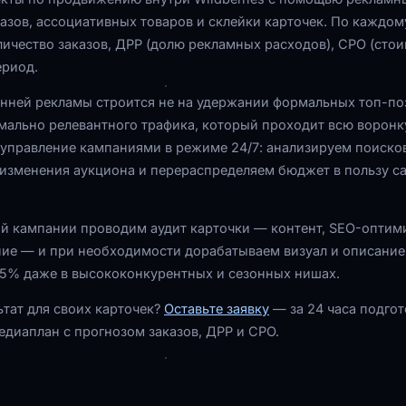
азов, ассоциативных товаров и склейки карточек. По каждом
личество заказов, ДРР (долю рекламных расходов), СРО (сто
ериод.
енней рекламы строится не на удержании формальных топ-по
мально релевантного трафика, который проходит всю воронк
управление кампаниями в режиме 24/7: анализируем поиско
 изменения аукциона и перераспределяем бюджет в пользу 
й кампании проводим аудит карточки — контент, SEO-оптим
ие — и при необходимости дорабатываем визуал и описание.
5% даже в высококонкурентных и сезонных нишах.
ьтат для своих карточек?
Оставьте заявку
— за 24 часа подго
едиаплан с прогнозом заказов, ДРР и СРО.