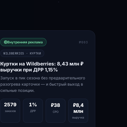
Внутренняя реклама
№003
WILDBERRIES · КУРТКИ
Куртки на Wildberries: 8,43 млн ₽
выручки при ДРР 1,15%
Запуск в пик сезона без предварительного
разогрева карточки — и быстрый выход в
сильные позиции.
2579
1%
₽38
₽8,4
млн
заказов
ДРР
СРО
выручка