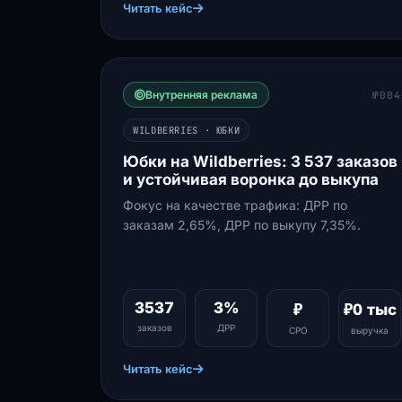
Читать кейс
Внутренняя реклама
№004
WILDBERRIES · ЮБКИ
Юбки на Wildberries: 3 537 заказов
и устойчивая воронка до выкупа
Фокус на качестве трафика: ДРР по
заказам 2,65%, ДРР по выкупу 7,35%.
3537
3%
₽
₽0 тыс
заказов
ДРР
СРО
выручка
Читать кейс