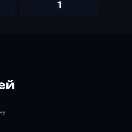
1
ей
му