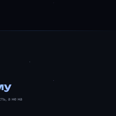
му
ь, а не на