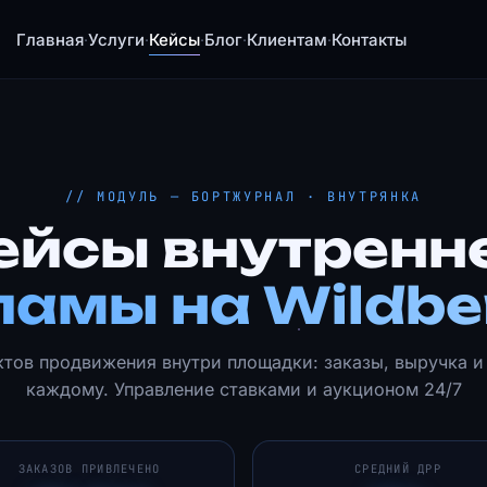
Главная
Услуги
Кейсы
Блог
Клиентам
Контакты
·
·
·
·
·
// МОДУЛЬ — БОРТЖУРНАЛ · ВНУТРЯНКА
ейсы внутренн
амы на Wildbe
ктов продвижения внутри площадки: заказы, выручка и
каждому. Управление ставками и аукционом 24/7
ЗАКАЗОВ ПРИВЛЕЧЕНО
СРЕДНИЙ ДРР