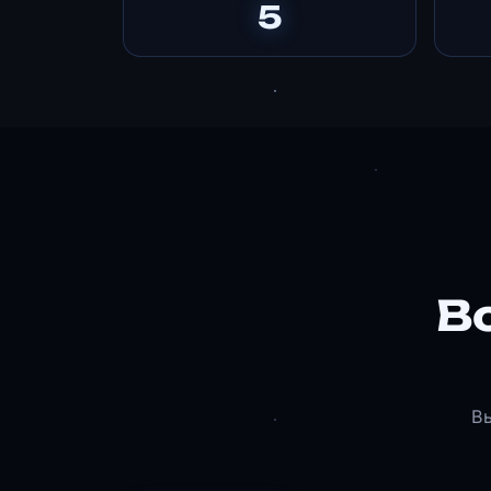
5
В
В