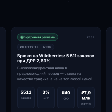
Внутренняя реклама
№002
WILDBERRIES · БРЮКИ
Брюки на Wildberries: 5 511 заказов
при ДРР 2,83%
Высококонкурентная ниша в
предновогодний период — ставка на
качество трафика, а не на топ любой ценой.
5511
3%
₽40
₽7,9
млн
заказов
ДРР
СРО
выручка