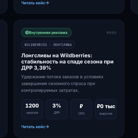
Читать кейс
Внутренняя реклама
№005
WILDBERRIES · ЛОНГСЛИВЫ
Лонгсливы на Wildberries:
стабильность на спаде сезона при
ДРР 3,39%
Удержание потока заказов в условиях
завершения сезонного спроса при
контролируемых затратах.
1200
3%
₽
₽0 тыс
заказов
ДРР
СРО
выручка
Читать кейс