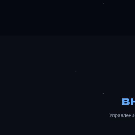
в
Управлени