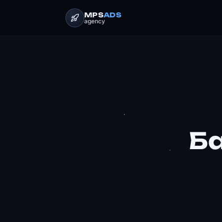
MPS
ADS
agency
Б