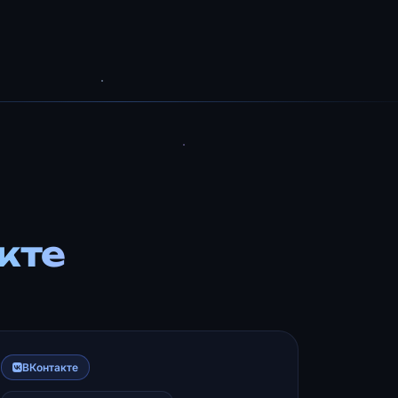
кте
ВКонтакте