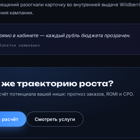
мещений разогнали карточку во внутренней выдаче Wildberri
ения кампании.
прямо в кабинете — каждый рубль бюджета прозрачен.
балетки замшевые»
 же траекторию роста?
счёт потенциала вашей ниши: прогноз заказов, ROMI и CPO.
 расчёт
Смотреть услуги