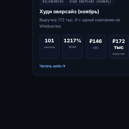
WILDBERRIES · ХУДИ ОВЕРСАЙЗ (НОЯБРЬ)
Худи оверсайз (ноябрь)
Выручка 172 тыс. ₽ с одной кампании на
Wildberries
101
1217%
₽146
₽172
тыс
заказов
ROMI
CPO
выручка
Читать кейс