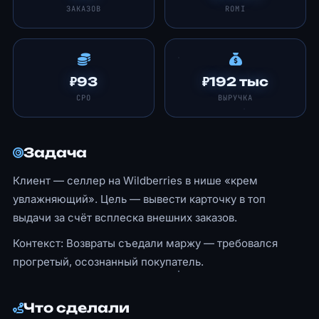
ЗАКАЗОВ
ROMI
₽93
₽192 тыс
CPO
ВЫРУЧКА
Задача
Клиент — селлер на Wildberries в нише «крем
увлажняющий». Цель — вывести карточку в топ
выдачи за счёт всплеска внешних заказов.
Контекст: Возвраты съедали маржу — требовался
прогретый, осознанный покупатель.
Что сделали