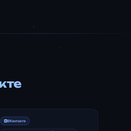
кте
ВКонтакте