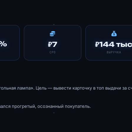
5%
₽7
₽144 ты
CPO
ВЫРУЧКА
тольная лампа». Цель — вывести карточку в топ выдачи за с
ался прогретый, осознанный покупатель.