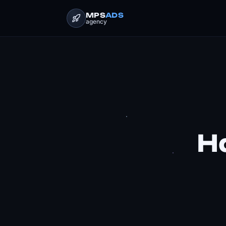
MPS
ADS
agency
Н