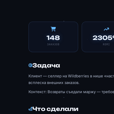
148
230
ЗАКАЗОВ
ROMI
Задача
Клиент — селлер на Wildberries в нише «нас
всплеска внешних заказов.
Контекст: Возвраты съедали маржу — требов
Что сделали