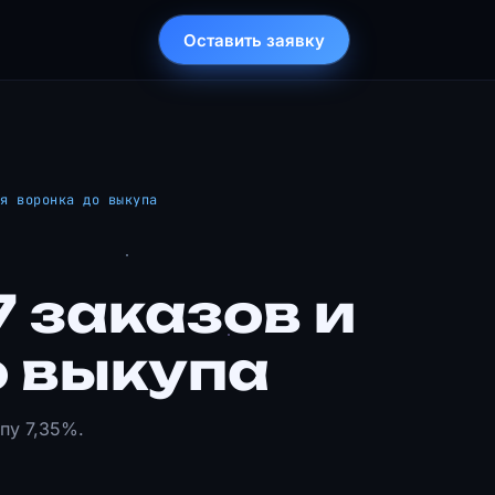
Оставить заявку
ая воронка до выкупа
7 заказов и
о выкупа
пу 7,35%.