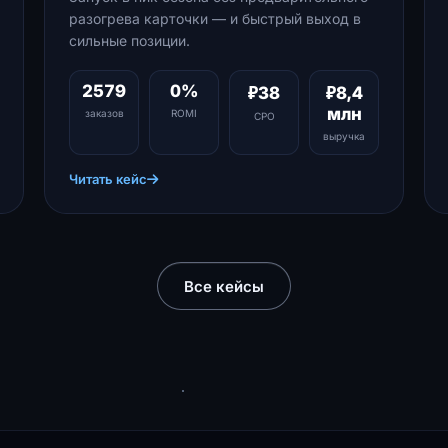
разогрева карточки — и быстрый выход в
сильные позиции.
2579
0%
₽38
₽8,4
млн
заказов
ROMI
CPO
выручка
Читать кейс
Все кейсы