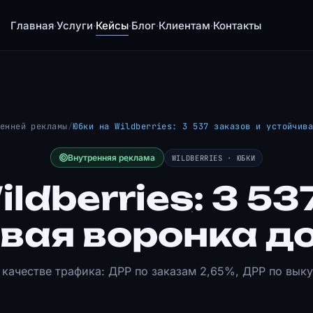
Главная
Услуги
Кейсы
Блог
Клиентам
Контакты
·
·
·
·
·
енней рекламы
/
Юбки на Wildberries: 3 537 заказов и устойчив
Внутренняя реклама
WILDBERRIES · ЮБКИ
ldberries: 3 53
вая воронка д
 качестве трафика: ДРР по заказам 2,65%, ДРР по выку