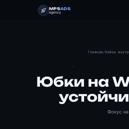
MPS
ADS
agency
Главная
/
Кейсы внутр
Юбки на Wi
устойчи
Фокус на